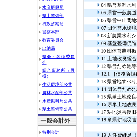
04 県営基幹水
水産振興局
05 県営一般農
県土整備部
06 県営中山間
行政監察監
07 団体営水環
警察本部
08 新農業水利
教育委員会
09 基盤整備促
出納局
10 団体営農村
県会・各種委員
11 土地改良総
会
12 県営ため池
総合事務所（再
12.1 ［債務
掲）
13 県営地すべ
生活環境部公共
14 団体営ため
農林水産部公共
15 県単土地改
水産振興局公共
16 県単土地改
県土整備部公共
17 耕地災害復
18 単県耕地災
一般会計外
特別会計
19 人件費継足