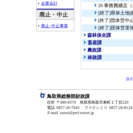
企業会計
20 事務費継足
[終了]県単土
廃止・中止
[終了]団体営
廃止･中止事業
[終了]団体営
森林保全課
畜産課
農政課
林政課
次
鳥取県総務部財政課
住所 〒680-8570 鳥取県鳥取市東町１丁目220
電話 0857-26-7043
ファクシミリ 0857-26-8124
E-mail zaisei@pref.tottori.jp