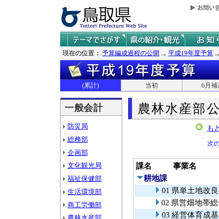
現在の位置：
予算編成過程の公開
平成19年度予算
(累計)
当初
6月補
農林水産部
一般会計
防災局
も
総務部
次
企画部
文化観光局
課名
事業名
耕地課
福祉保健部
01 県単土地
生活環境部
02 県営畑地帯
商工労働部
03 経営体育成
農林水産部