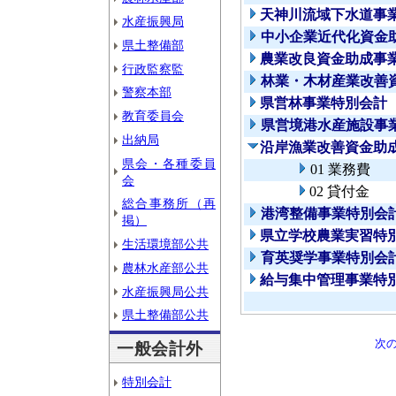
天神川流域下水道事
水産振興局
中小企業近代化資金
県土整備部
農業改良資金助成事
行政監察監
林業・木材産業改善
警察本部
県営林事業特別会計
教育委員会
県営境港水産施設事
出納局
沿岸漁業改善資金助
県会・各種委員
01 業務費
会
02 貸付金
総合事務所（再
港湾整備事業特別会
掲）
県立学校農業実習特
生活環境部公共
育英奨学事業特別会
農林水産部公共
給与集中管理事業特
水産振興局公共
県土整備部公共
次
一般会計外
特別会計