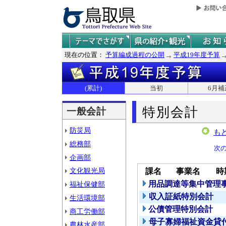
現在の位置：
予算編成過程の公開
平成19年度予算
(累計)
当初
6月補
特別会計
一般会計
防災局
も
総務部
次
企画部
文化観光局
課名
事業名
時
用品調達等集中管理
福祉保健部
収入証紙特別会計
生活環境部
公債管理特別会計
商工労働部
母子寡婦福祉資金貸
農林水産部