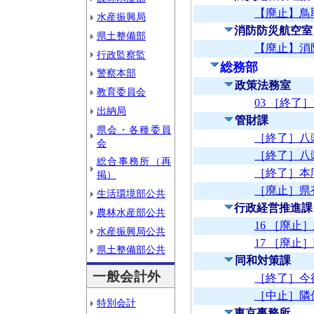
【廃止】鳥
水産振興局
消防防災航空室
県土整備部
【廃止】消
行政監察監
総務部
警察本部
政策法務室
教育委員会
03 ［終
出納局
管財課
県会・各種委員
［終了］八
会
［終了］八
総合事務所（再
［終了］本
掲）
［廃止］県
生活環境部公共
行政経営推進課
農林水産部公共
16 ［廃
水産振興局公共
17 ［廃
県土整備部公共
同和対策課
一般会計外
［終了］今
［中止］隣
特別会計
東京事務所