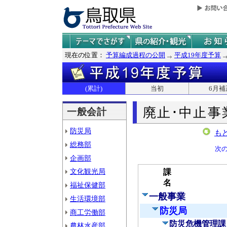
現在の位置：
予算編成過程の公開
平成19年度予算
(累計)
当初
6月補
廃止･中止事
一般会計
防災局
も
総務部
次
企画部
文化観光局
課
名
福祉保健部
一般事業
生活環境部
防災局
商工労働部
防災危機管理課
農林水産部