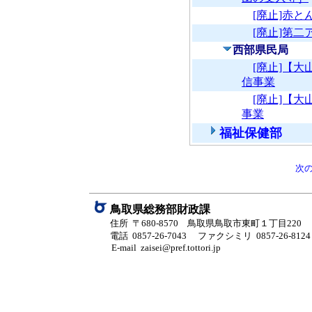
[廃止]赤
[廃止]第
西部県民局
[廃止]【
信事業
[廃止]【
事業
福祉保健部
次
鳥取県総務部財政課
住所 〒680-8570 鳥取県鳥取市東町１丁目220
電話 0857-26-7043
ファクシミリ 0857-26-8124
E-mail zaisei@pref.tottori.jp