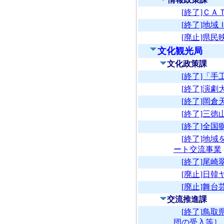
[終了]Ｃ
[終了]地
[廃止]県
文化観光局
文化政策課
[終了]「
[終了]演劇
[終了]岡
[終了]三
[終了]全
[終了]地
ート交流事業
[終了]尾
[廃止]日
[廃止]舞
交流推進課
[終了]鳥
団の受入等］