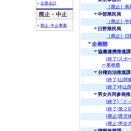
企業会計
［廃止］鳥
廃止・中止
中部県民局
［廃止］中
廃止･中止事業
日野県民局
［廃止］日
企画部
協働連携推進課
[終了]ス
ー事務費
分権自治推進課
[終了]山間
[終了]中
男女共同参画推
[終了]「
[終了]第
[廃止]育
[廃止]男
情報政策課