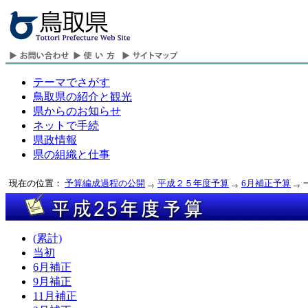
テーマでさがす
鳥取県の紹介と観光
県からのお知らせ
ネットで手続
県政情報
県の組織と仕事
現在の位置：
予算編成過程の公開
平成２５年度予算
6月補正予算
(累計)
当初
6月補正
9月補正
11月補正