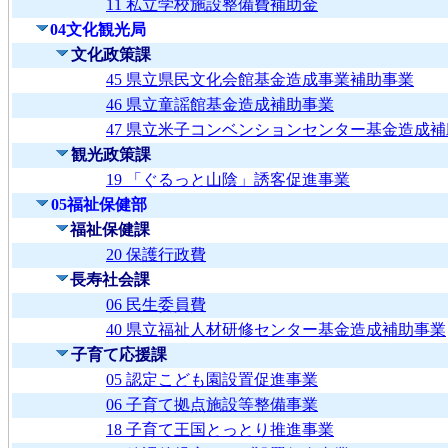
11 私立学校施設整備費補助金
04文化観光局
文化政策課
45 県立県民文化会館基金造成事業補助事業
46 県立童謡館基金造成補助事業
47 県立米子コンベンションセンター基金造成
観光政策課
19 「ぐるっと山陰」誘客促進事業
05福祉保健部
福祉保健課
20 保護行政費
長寿社会課
06 民生委員費
40 県立福祉人材研修センター基金造成補助事業
子育て応援課
05 認定こども園設置促進事業
06 子育て拠点施設等整備事業
18 子育て王国とっとり推進事業