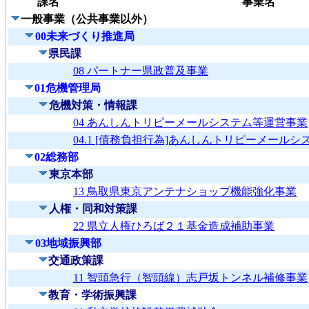
課名
事業名
一般事業（公共事業以外）
00未来づくり推進局
県民課
08 パートナー県政普及事業
01危機管理局
危機対策・情報課
04 あんしんトリピーメールシステム等運営事業
04.1 [債務負担行為]あんしんトリピーメール
02総務部
東京本部
13 鳥取県東京アンテナショップ機能強化事業
人権・同和対策課
22 県立人権ひろば２１基金造成補助事業
03地域振興部
交通政策課
11 智頭急行（智頭線）志戸坂トンネル補修事業
教育・学術振興課