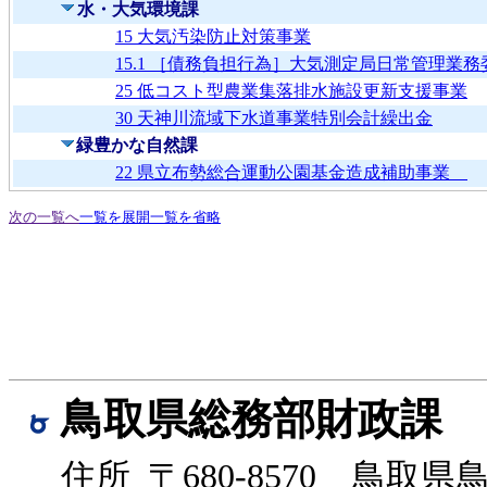
水・大気環境課
15 大気汚染防止対策事業
15.1 ［債務負担行為］大気測定局日常管理業務
25 低コスト型農業集落排水施設更新支援事業
30 天神川流域下水道事業特別会計繰出金
緑豊かな自然課
22 県立布勢総合運動公園基金造成補助事業
次の一覧へ
一覧を展開
一覧を省略
鳥取県総務部財政課
住所 〒680-8570 鳥取