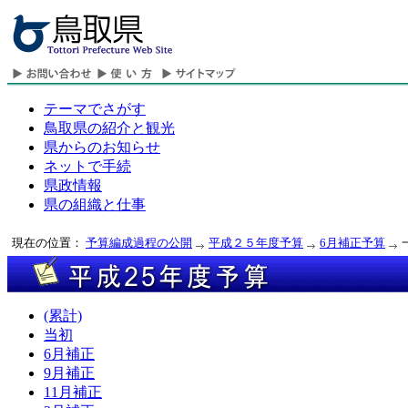
テーマでさがす
鳥取県の紹介と観光
県からのお知らせ
ネットで手続
県政情報
県の組織と仕事
現在の位置：
予算編成過程の公開
平成２５年度予算
6月補正予算
(累計)
当初
6月補正
9月補正
11月補正