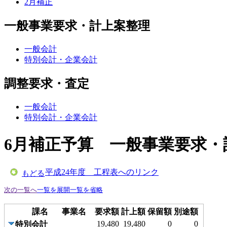
2月補正
一般事業要求・計上案整理
一般会計
特別会計・企業会計
調整要求・査定
一般会計
特別会計・企業会計
6月補正予算 一般事業要求・
平成24年度 工程表へのリンク
もどる
次の一覧へ
一覧を展開
一覧を省略
課名
事業名
要求額
計上額
保留額
別途額
19,480
19,480
0
0
特別会計