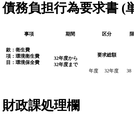
債務負担行為要求書
(
事項
期間
区分
款：衛生費
要求総額
項：環境衛生費
32年度から
目：環境保全費
32年度まで
年度
32年度
38
財政課処理欄