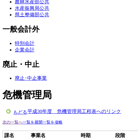
農林水産部公共
水産振興局公共
県土整備部公共
一般会計外
特別会計
企業会計
廃止・中止
廃止･中止事業
危機管理局
平成30年度 危機管理局工程表へのリンク
もどる
次の一覧へ
一覧を展開
一覧を省略
課名
事業名
時期
段階