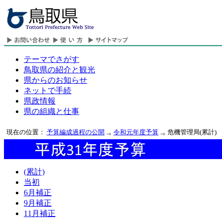
テーマでさがす
鳥取県の紹介と観光
県からのお知らせ
ネットで手続
県政情報
県の組織と仕事
現在の位置：
予算編成過程の公開
令和元年度予算
危機管理局(累計)
(累計)
当初
6月補正
9月補正
11月補正