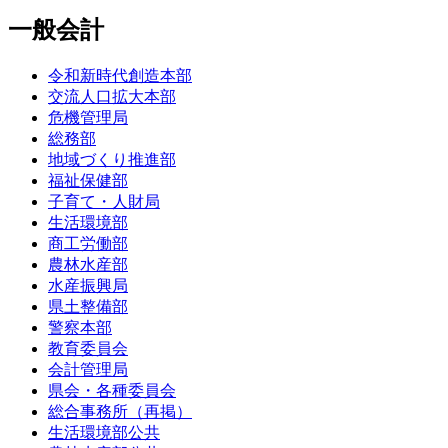
一般会計
令和新時代創造本部
交流人口拡大本部
危機管理局
総務部
地域づくり推進部
福祉保健部
子育て・人財局
生活環境部
商工労働部
農林水産部
水産振興局
県土整備部
警察本部
教育委員会
会計管理局
県会・各種委員会
総合事務所（再掲）
生活環境部公共