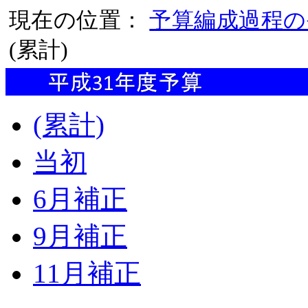
現在の位置：
予算編成過程の
(累計)
(累計)
当初
6月補正
9月補正
11月補正