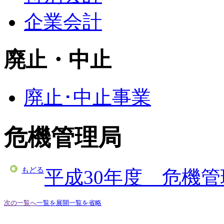
企業会計
廃止・中止
廃止･中止事業
危機管理局
もどる
平成30年度 危機
次の一覧へ
一覧を展開
一覧を省略