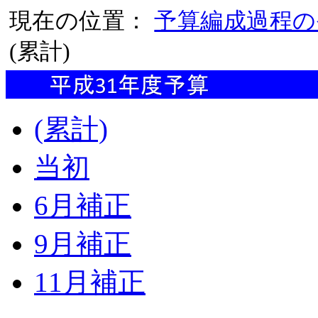
現在の位置：
予算編成過程の
(累計)
(累計)
当初
6月補正
9月補正
11月補正