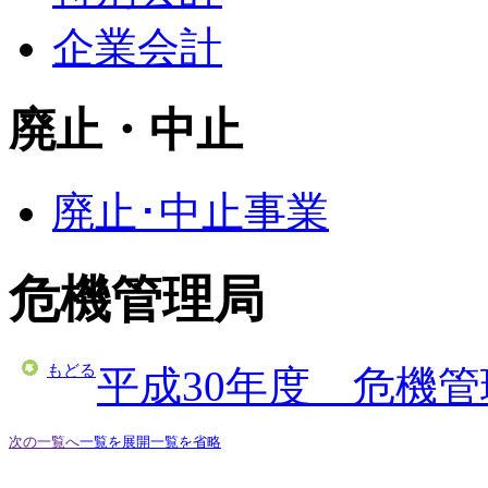
企業会計
廃止・中止
廃止･中止事業
危機管理局
もどる
平成30年度 危機
次の一覧へ
一覧を展開
一覧を省略