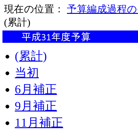
現在の位置：
予算編成過程の
(累計)
(累計)
当初
6月補正
9月補正
11月補正