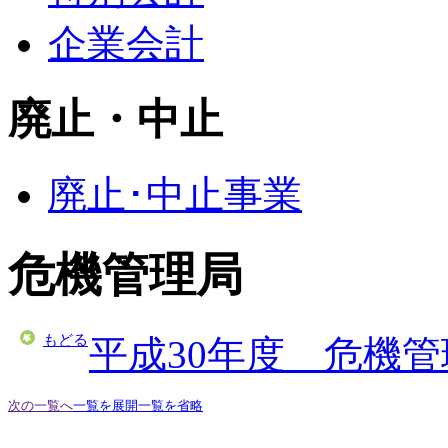
企業会計
廃止・中止
廃止･中止事業
危機管理局
もどる
平成30年度 危機
次の一覧へ
一覧を展開
一覧を省略