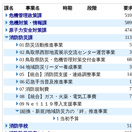
課名
事業名
時期
段階
要
510
危機管理政策課
589
危機対策・情報課
474
原子力安全対策課
113
消防防災課
5
01 防災活動推進事業
3
02 鳥取県西部地震展示交流センター運営事業
68
03 鳥取県防災・危機管理対策交付金事業
3
04 地域防災リーダー養成事業
14
05 【統合】消防団支援・連絡調整事業
1
06 応急手当普及推進事業
7
07 消防規制費
7
08 【統合】ガス・火薬・電気工事費
09 Ｎｅｔ１１９導入支援事業
[組換・新規]地域防災力の「絆」推進事業
1 当初予算
51
消防学校