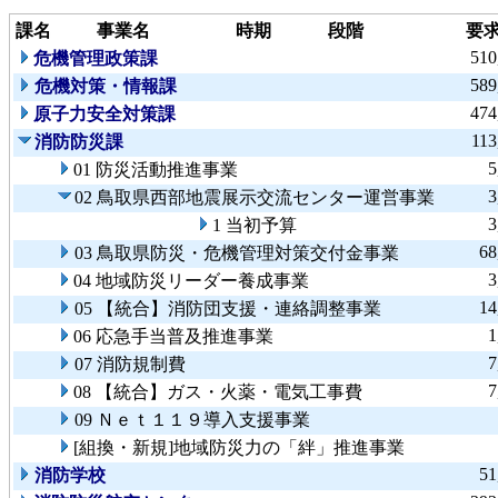
課名
事業名
時期
段階
要
510
危機管理政策課
589
危機対策・情報課
474
原子力安全対策課
113
消防防災課
5
01 防災活動推進事業
3
02 鳥取県西部地震展示交流センター運営事業
3
1 当初予算
68
03 鳥取県防災・危機管理対策交付金事業
3
04 地域防災リーダー養成事業
14
05 【統合】消防団支援・連絡調整事業
1
06 応急手当普及推進事業
7
07 消防規制費
7
08 【統合】ガス・火薬・電気工事費
09 Ｎｅｔ１１９導入支援事業
[組換・新規]地域防災力の「絆」推進事業
51
消防学校