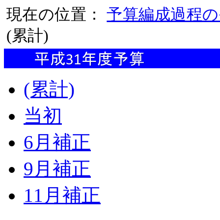
現在の位置：
予算編成過程の
(累計)
(累計)
当初
6月補正
9月補正
11月補正