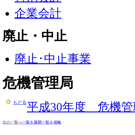
企業会計
廃止・中止
廃止･中止事業
危機管理局
もどる
平成30年度 危機
次の一覧へ
一覧を展開
一覧を省略