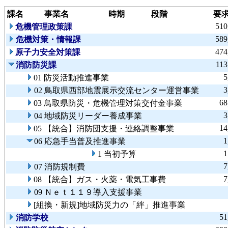
課名
事業名
時期
段階
要
510
危機管理政策課
589
危機対策・情報課
474
原子力安全対策課
113
消防防災課
5
01 防災活動推進事業
3
02 鳥取県西部地震展示交流センター運営事業
68
03 鳥取県防災・危機管理対策交付金事業
3
04 地域防災リーダー養成事業
14
05 【統合】消防団支援・連絡調整事業
1
06 応急手当普及推進事業
1
1 当初予算
7
07 消防規制費
7
08 【統合】ガス・火薬・電気工事費
09 Ｎｅｔ１１９導入支援事業
[組換・新規]地域防災力の「絆」推進事業
51
消防学校