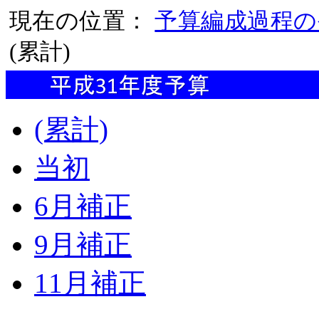
現在の位置：
予算編成過程の
(累計)
(累計)
当初
6月補正
9月補正
11月補正