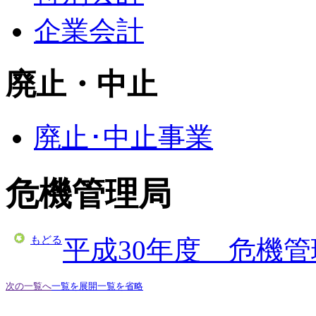
企業会計
廃止・中止
廃止･中止事業
危機管理局
もどる
平成30年度 危機
次の一覧へ
一覧を展開
一覧を省略