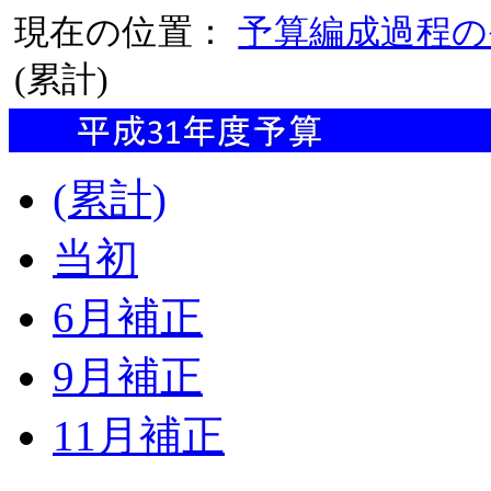
現在の位置：
予算編成過程の
(累計)
(累計)
当初
6月補正
9月補正
11月補正