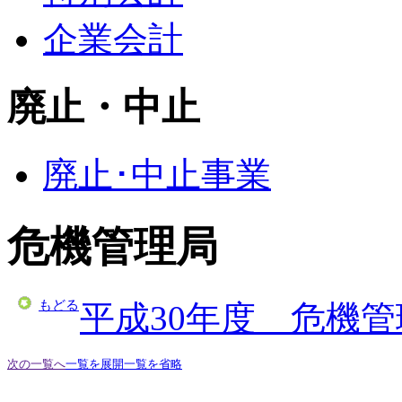
企業会計
廃止・中止
廃止･中止事業
危機管理局
もどる
平成30年度 危機
次の一覧へ
一覧を展開
一覧を省略