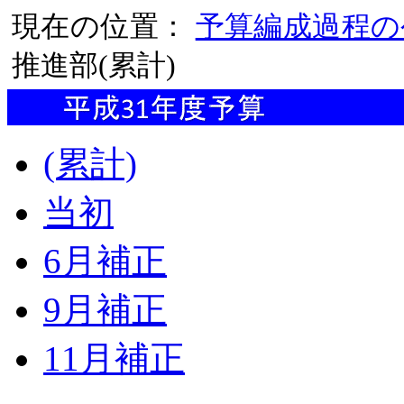
現在の位置：
予算編成過程の
推進部(累計)
(累計)
当初
6月補正
9月補正
11月補正