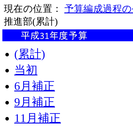
現在の位置：
予算編成過程の
推進部(累計)
(累計)
当初
6月補正
9月補正
11月補正