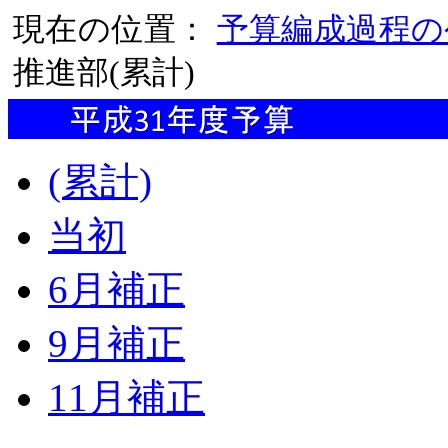
現在の位置：
予算編成過程の
推進部(累計)
(累計)
当初
6月補正
9月補正
11月補正