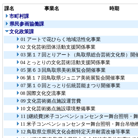
課名
事業名
時期
市町村課
県民参画協働課
文化政策課
01 アートで花ひらく地域活性化事業
02 文化芸術団体活動支援関係事業
03 第１７回とりアート（鳥取県総合芸術文化祭）開
04 とっとりの文化芸術活動支援関係事業
05 第６３回鳥取県美術展覧会開催事業
06 第１７回鳥取県ジュニア美術展覧会開催事業
07 第１０回とっとり伝統芸能まつり開催事業
08 国際文化交流事業
09 文化芸術拠点施設運営費
10 文化芸術拠点施設環境整備事業
11 [継続費]米子コンベンションセンター舞台照明
11 米子コンベンションセンター舞台照明・舞台吊物
12 鳥取県立県民文化会館特定天井耐震改修等事業