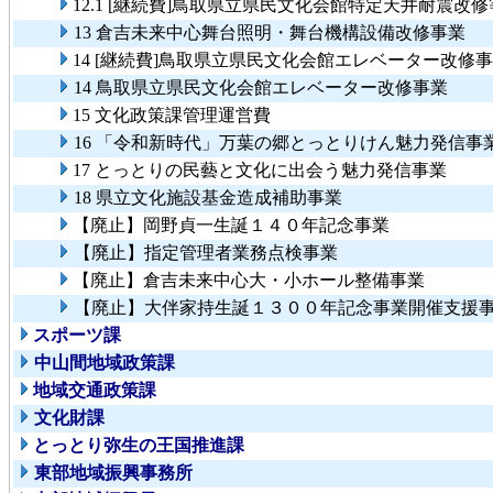
12.1 [継続費]鳥取県立県民文化会館特定天井耐震改
13 倉吉未来中心舞台照明・舞台機構設備改修事業
14 [継続費]鳥取県立県民文化会館エレベーター改修
14 鳥取県立県民文化会館エレベーター改修事業
15 文化政策課管理運営費
16 「令和新時代」万葉の郷とっとりけん魅力発信事
17 とっとりの民藝と文化に出会う魅力発信事業
18 県立文化施設基金造成補助事業
【廃止】岡野貞一生誕１４０年記念事業
【廃止】指定管理者業務点検事業
【廃止】倉吉未来中心大・小ホール整備事業
【廃止】大伴家持生誕１３００年記念事業開催支援
スポーツ課
中山間地域政策課
地域交通政策課
文化財課
とっとり弥生の王国推進課
東部地域振興事務所