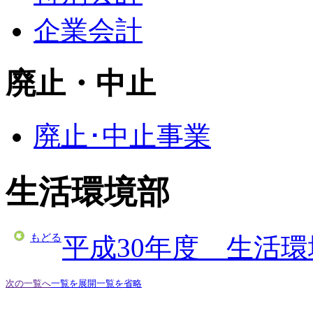
企業会計
廃止・中止
廃止･中止事業
生活環境部
もどる
平成30年度 生活
次の一覧へ
一覧を展開
一覧を省略