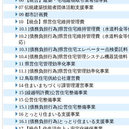
06 【統合】建築・宅地建物取引業者指導費
07 伝統建築技能者団体活動支援事業
09 都市計画費
10 【統合】県営住宅維持管理費
10.1 [債務負担行為]県営住宅維持管理費（水道料
10.2 [債務負担行為]県営住宅維持管理費（水道料
応）
10.3 [債務負担行為]県営住宅エレベーター点検委託
10.4 [債務負担行為]県営住宅管理システム機器賃借
11 県営住宅管理効率化事業
11.1 [債務負担行為]県営住宅管理効率化事業
12 鳥取県住宅供給公社運営費
14 住まいまちづくり課管理運営事業
15 [繰越明許費]公営住宅整備事業
15 公営住宅整備事業
15.1 [債務負担行為]公営住宅整備事業
16 とっとり住まいる支援事業
16.1 [債務負担行為]とっとり住まいる支援事業
17 【統合】住生活向上・安定化確保事業