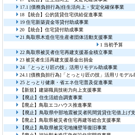
17.1 [債務負担行為]住生活向上・安定化確保事業
18 【統合】公的賃貸住宅供給促進事業
19 住宅新築資金等貸付助成事業
20 【統合】住宅貸付助成事業
21 鳥取県木造住宅生産者団体活動支援事業
1 当初予算
22 鳥取県被災者住宅再建支援基金積立事業
23 被災者生活再建支援基金出捐金
24 「とっとり匠の技」活用リモデル助成事業
24.1 [債務負担行為]「とっとり匠の技」活用リモデ
25 とっとり健康・省エネ住宅普及促進事業
【新規】建築職員技術力向上支援事業
【廃止】住生活総合調査事業
【廃止】鳥取エコハウス推進事業
【廃止】鳥取県中部地震被災者民間賃貸住宅借上げ
【廃止】鳥取県被災者住宅再建等総合支援事業
【廃止】鳥取県被災宅地擁壁等復旧事業