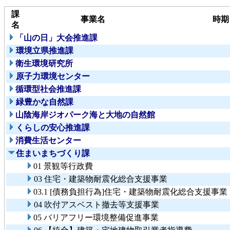
課
事業名
時期
名
「山の日」大会推進課
環境立県推進課
衛生環境研究所
原子力環境センター
循環型社会推進課
緑豊かな自然課
山陰海岸ジオパーク海と大地の自然館
くらしの安心推進課
消費生活センター
住まいまちづくり課
01 景観等行政費
03 住宅・建築物耐震化総合支援事業
03.1 [債務負担行為]住宅・建築物耐震化総合支援事業
04 吹付アスベスト撤去等支援事業
05 バリアフリー環境整備促進事業