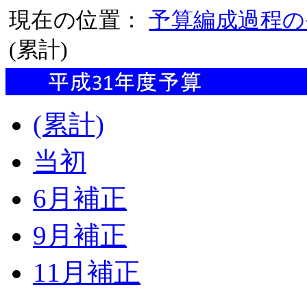
現在の位置：
予算編成過程の
(累計)
(累計)
当初
6月補正
9月補正
11月補正