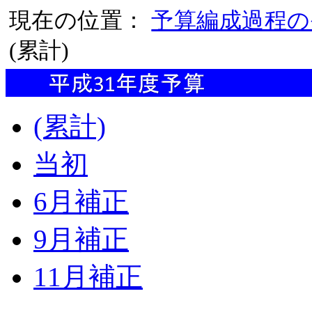
現在の位置：
予算編成過程の
(累計)
(累計)
当初
6月補正
9月補正
11月補正