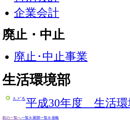
企業会計
廃止・中止
廃止･中止事業
生活環境部
もどる
平成30年度 生活
前の一覧へ
一覧を展開
一覧を省略