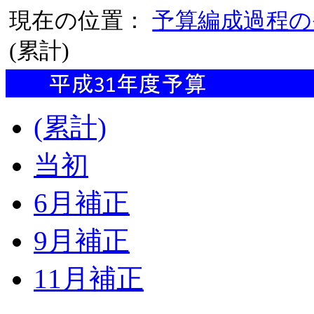
現在の位置：
予算編成過程の
(累計)
(累計)
当初
6月補正
9月補正
11月補正