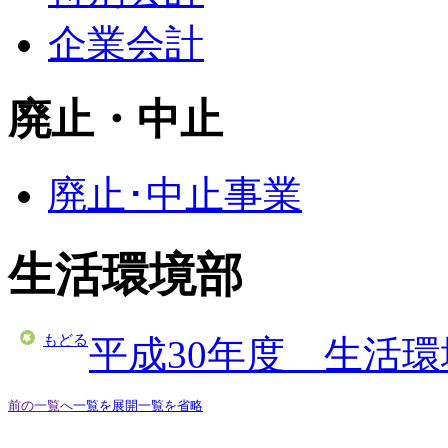
企業会計
廃止・中止
廃止･中止事業
生活環境部
もどる
平成30年度 生活
前の一覧へ
一覧を展開
一覧を省略