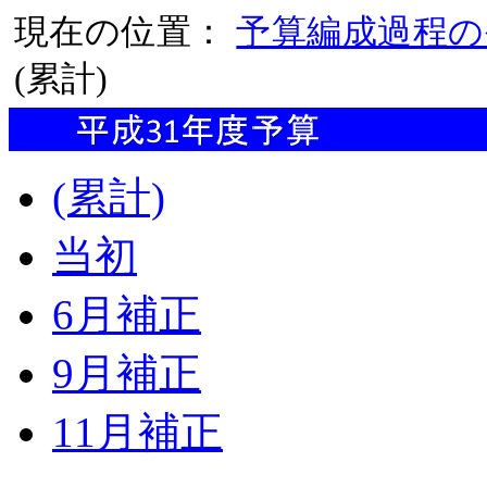
現在の位置：
予算編成過程の
(累計)
(累計)
当初
6月補正
9月補正
11月補正