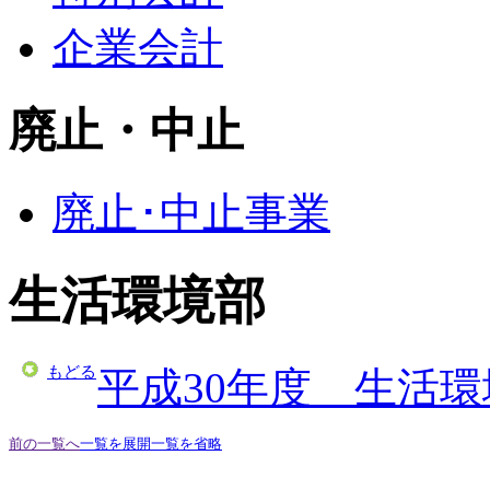
企業会計
廃止・中止
廃止･中止事業
生活環境部
もどる
平成30年度 生活
前の一覧へ
一覧を展開
一覧を省略