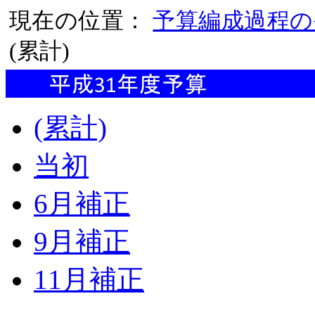
現在の位置：
予算編成過程の
(累計)
(累計)
当初
6月補正
9月補正
11月補正