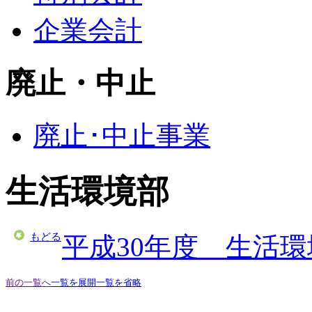
企業会計
廃止・中止
廃止･中止事業
生活環境部
もどる
平成30年度 生活
前の一覧へ
一覧を展開
一覧を省略