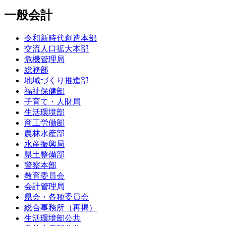
一般会計
令和新時代創造本部
交流人口拡大本部
危機管理局
総務部
地域づくり推進部
福祉保健部
子育て・人財局
生活環境部
商工労働部
農林水産部
水産振興局
県土整備部
警察本部
教育委員会
会計管理局
県会・各種委員会
総合事務所（再掲）
生活環境部公共