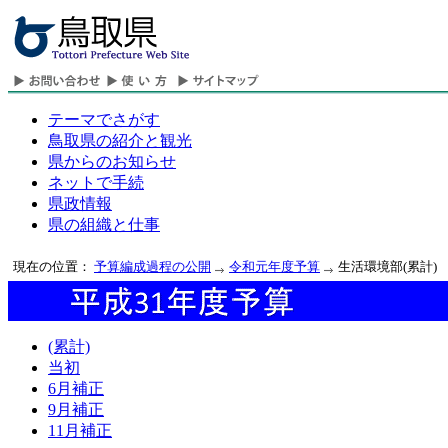
テーマでさがす
鳥取県の紹介と観光
県からのお知らせ
ネットで手続
県政情報
県の組織と仕事
現在の位置：
予算編成過程の公開
令和元年度予算
生活環境部(累計)
(累計)
当初
6月補正
9月補正
11月補正