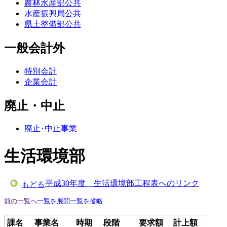
農林水産部公共
水産振興局公共
県土整備部公共
一般会計外
特別会計
企業会計
廃止・中止
廃止･中止事業
生活環境部
平成30年度 生活環境部工程表へのリンク
もどる
前の一覧へ
一覧を展開
一覧を省略
課名
事業名
時期
段階
要求額
計上額