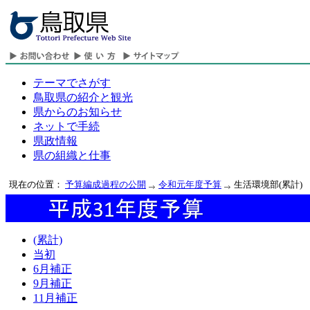
テーマでさがす
鳥取県の紹介と観光
県からのお知らせ
ネットで手続
県政情報
県の組織と仕事
現在の位置：
予算編成過程の公開
令和元年度予算
生活環境部(累計)
(累計)
当初
6月補正
9月補正
11月補正