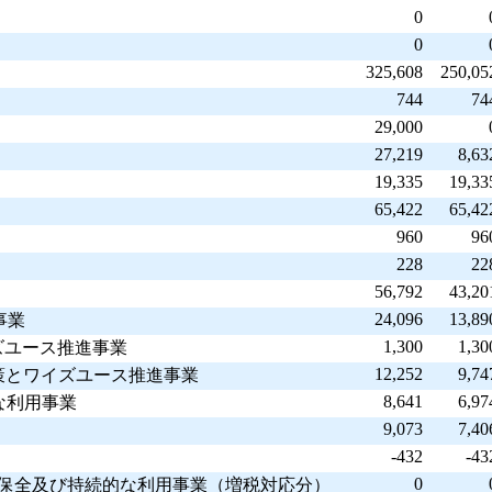
0
0
325,608
250,05
744
74
29,000
27,219
8,63
19,335
19,33
65,422
65,42
960
96
228
22
56,792
43,20
24,096
13,89
事業
1,300
1,30
イズユース推進事業
12,252
9,74
対策とワイズユース推進事業
8,641
6,97
な利用事業
9,073
7,40
-432
-43
0
水の保全及び持続的な利用事業（増税対応分）