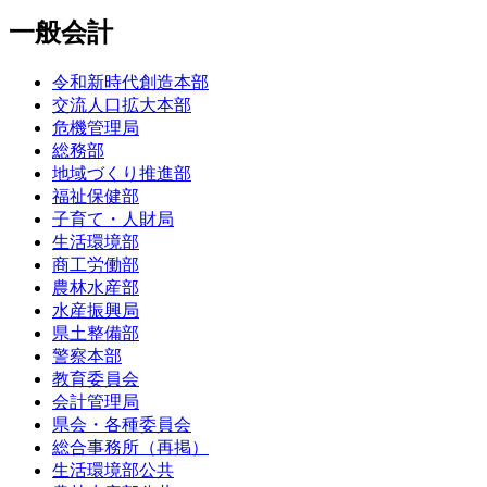
一般会計
令和新時代創造本部
交流人口拡大本部
危機管理局
総務部
地域づくり推進部
福祉保健部
子育て・人財局
生活環境部
商工労働部
農林水産部
水産振興局
県土整備部
警察本部
教育委員会
会計管理局
県会・各種委員会
総合事務所（再掲）
生活環境部公共