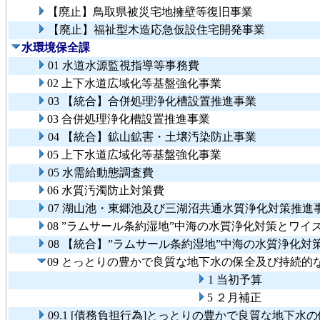
【廃止】鳥取県被災宅地擁壁等復旧事業
【廃止】福祉型木造応急仮設住宅開発事業
水環境保全課
01 水道水源監視指導等事務費
02 上下水道広域化等基盤強化事業
03 【統合】合併処理浄化槽設置推進事業
03 合併処理浄化槽設置推進事業
04 【統合】鉱山鉱害・土壌汚染防止事業
05 上下水道広域化等基盤強化事業
05 水需給動態調査費
06 水質汚濁防止対策費
07 湖山池・東郷池及び三湖沼共通水質浄化対策推進
08 ”ラムサール条約湿地”中海の水質浄化対策とワ
08 【統合】”ラムサール条約湿地”中海の水質浄化
09 とっとりの豊かで良質な地下水の保全及び持続的
1 当初予算
5 ２月補正
09.1 [債務負担行為]とっとりの豊かで良質な地下