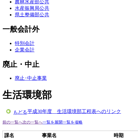
農林水産部公共
水産振興局公共
県土整備部公共
一般会計外
特別会計
企業会計
廃止・中止
廃止･中止事業
生活環境部
平成30年度 生活環境部工程表へのリンク
もどる
前の一覧へ
次の一覧へ
一覧を展開
一覧を省略
課名
事業名
時期