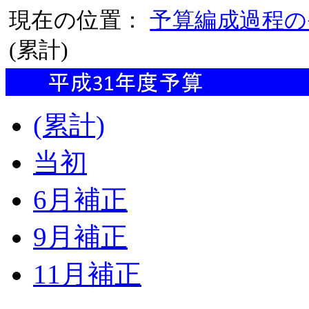
現在の位置：
予算編成過程の
(累計)
(累計)
当初
6月補正
9月補正
11月補正