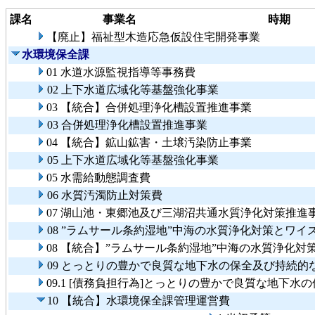
課名
事業名
時期
【廃止】福祉型木造応急仮設住宅開発事業
水環境保全課
01 水道水源監視指導等事務費
02 上下水道広域化等基盤強化事業
03 【統合】合併処理浄化槽設置推進事業
03 合併処理浄化槽設置推進事業
04 【統合】鉱山鉱害・土壌汚染防止事業
05 上下水道広域化等基盤強化事業
05 水需給動態調査費
06 水質汚濁防止対策費
07 湖山池・東郷池及び三湖沼共通水質浄化対策推進
08 ”ラムサール条約湿地”中海の水質浄化対策とワ
08 【統合】”ラムサール条約湿地”中海の水質浄化
09 とっとりの豊かで良質な地下水の保全及び持続的
09.1 [債務負担行為]とっとりの豊かで良質な地下
10 【統合】水環境保全課管理運営費