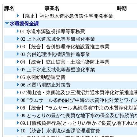
課名
事業名
時期
【廃止】福祉型木造応急仮設住宅開発事業
水環境保全課
01 水道水源監視指導等事務費
02 上下水道広域化等基盤強化事業
03 【統合】合併処理浄化槽設置推進事業
03 合併処理浄化槽設置推進事業
04 【統合】鉱山鉱害・土壌汚染防止事業
05 上下水道広域化等基盤強化事業
05 水需給動態調査費
06 水質汚濁防止対策費
07 湖山池・東郷池及び三湖沼共通水質浄化対策推進
08 ”ラムサール条約湿地”中海の水質浄化対策とワ
08 【統合】”ラムサール条約湿地”中海の水質浄化
09 とっとりの豊かで良質な地下水の保全及び持続的
09.1 [債務負担行為]とっとりの豊かで良質な地下
10 【統合】水環境保全課管理運営費