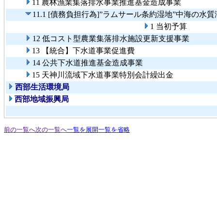
11 農林漁業集落排水事業推進基金造成事業
11.1 [債務負担行為]”ラムサール条約湿地”中海の
1 当初予算
12 低コスト型農業集落排水施設更新支援事業
13 【統合】下水道事業促進費
14 公共下水道推進基金造成事業
15 天神川流域下水道事業特別会計繰出金
西部生活環境局
西部地域振興局
前の一覧へ
次の一覧へ
一覧を展開
一覧を省略