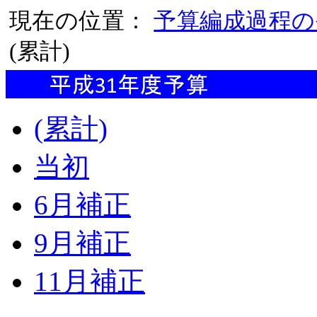
現在の位置：
予算編成過程の
(累計)
(累計)
当初
6月補正
9月補正
11月補正