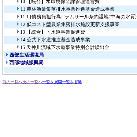
10 【統合】水環境保全課管理運営費
11 農林漁業集落排水事業推進基金造成事業
11.1 [債務負担行為]”ラムサール条約湿地”中海の
12 低コスト型農業集落排水施設更新支援事業
13 【統合】下水道事業促進費
14 公共下水道推進基金造成事業
15 天神川流域下水道事業特別会計繰出金
西部生活環境局
西部地域振興局
前の一覧へ
次の一覧へ
一覧を展開
一覧を省略