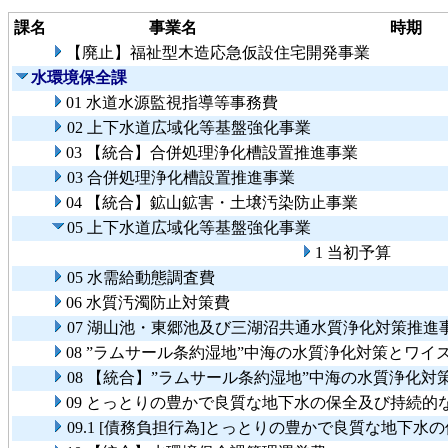
課名
事業名
時期
【廃止】福祉型木造応急仮設住宅開発事業
水環境保全課
01 水道水源監視指導等事務費
02 上下水道広域化等基盤強化事業
03 【統合】合併処理浄化槽設置推進事業
03 合併処理浄化槽設置推進事業
04 【統合】鉱山鉱害・土壌汚染防止事業
05 上下水道広域化等基盤強化事業
1 当初予算
05 水需給動態調査費
06 水質汚濁防止対策費
07 湖山池・東郷池及び三湖沼共通水質浄化対策推進
08 ”ラムサール条約湿地”中海の水質浄化対策とワ
08 【統合】”ラムサール条約湿地”中海の水質浄化
09 とっとりの豊かで良質な地下水の保全及び持続的
09.1 [債務負担行為]とっとりの豊かで良質な地下