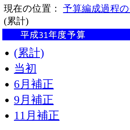
現在の位置：
予算編成過程の
(累計)
(累計)
当初
6月補正
9月補正
11月補正