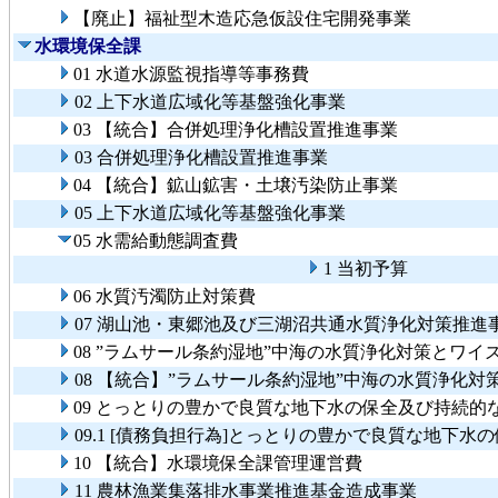
【廃止】福祉型木造応急仮設住宅開発事業
水環境保全課
01 水道水源監視指導等事務費
02 上下水道広域化等基盤強化事業
03 【統合】合併処理浄化槽設置推進事業
03 合併処理浄化槽設置推進事業
04 【統合】鉱山鉱害・土壌汚染防止事業
05 上下水道広域化等基盤強化事業
05 水需給動態調査費
1 当初予算
06 水質汚濁防止対策費
07 湖山池・東郷池及び三湖沼共通水質浄化対策推進
08 ”ラムサール条約湿地”中海の水質浄化対策とワ
08 【統合】”ラムサール条約湿地”中海の水質浄化
09 とっとりの豊かで良質な地下水の保全及び持続的
09.1 [債務負担行為]とっとりの豊かで良質な地下
10 【統合】水環境保全課管理運営費
11 農林漁業集落排水事業推進基金造成事業