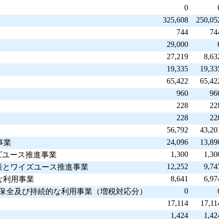
0
325,608
250,05
744
74
29,000
27,219
8,63
19,335
19,33
65,422
65,42
960
96
228
22
228
22
56,792
43,20
24,096
13,89
事業
1,300
1,30
イズユース推進事業
12,252
9,74
対策とワイズユース推進事業
8,641
6,97
な利用事業
0
水の保全及び持続的な利用事業（増税対応分）
17,114
17,11
1,424
1,42