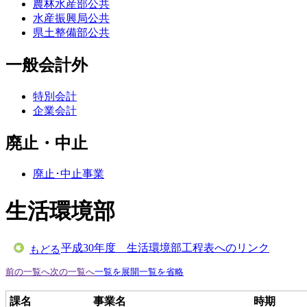
農林水産部公共
水産振興局公共
県土整備部公共
一般会計外
特別会計
企業会計
廃止・中止
廃止･中止事業
生活環境部
平成30年度 生活環境部工程表へのリンク
もどる
前の一覧へ
次の一覧へ
一覧を展開
一覧を省略
課名
事業名
時期