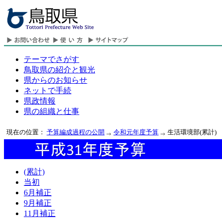
テーマでさがす
鳥取県の紹介と観光
県からのお知らせ
ネットで手続
県政情報
県の組織と仕事
現在の位置：
予算編成過程の公開
令和元年度予算
生活環境部(累計)
(累計)
当初
6月補正
9月補正
11月補正