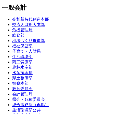
一般会計
令和新時代創造本部
交流人口拡大本部
危機管理局
総務部
地域づくり推進部
福祉保健部
子育て・人財局
生活環境部
商工労働部
農林水産部
水産振興局
県土整備部
警察本部
教育委員会
会計管理局
県会・各種委員会
総合事務所（再掲）
生活環境部公共