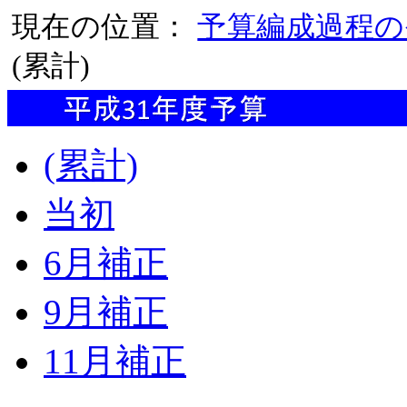
現在の位置：
予算編成過程の
(累計)
(累計)
当初
6月補正
9月補正
11月補正