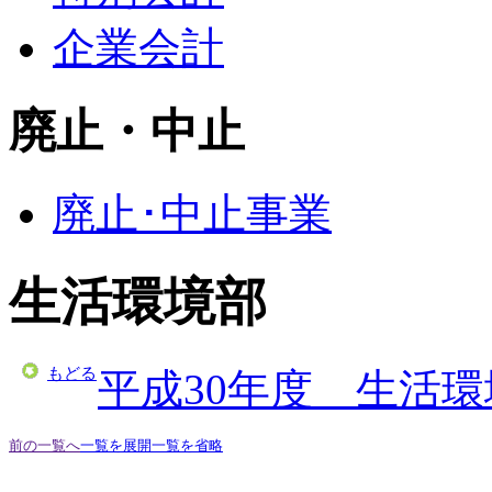
企業会計
廃止・中止
廃止･中止事業
生活環境部
もどる
平成30年度 生活
前の一覧へ
一覧を展開
一覧を省略