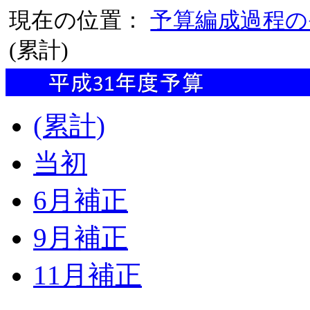
現在の位置：
予算編成過程の
(累計)
(累計)
当初
6月補正
9月補正
11月補正