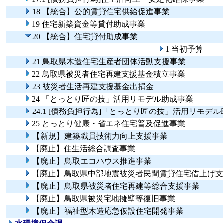
18 【統合】公的賃貸住宅供給促進事業
19 住宅新築資金等貸付助成事業
20 【統合】住宅貸付助成事業
1 当初予算
21 鳥取県木造住宅生産者団体活動支援事業
22 鳥取県被災者住宅再建支援基金積立事業
23 被災者生活再建支援基金出捐金
24 「とっとり匠の技」活用リモデル助成事業
24.1 [債務負担行為]「とっとり匠の技」活用リモデ
25 とっとり健康・省エネ住宅普及促進事業
【新規】建築職員技術力向上支援事業
【廃止】住生活総合調査事業
【廃止】鳥取エコハウス推進事業
【廃止】鳥取県中部地震被災者民間賃貸住宅借上げ支
【廃止】鳥取県被災者住宅再建等総合支援事業
【廃止】鳥取県被災宅地擁壁等復旧事業
【廃止】福祉型木造応急仮設住宅開発事業