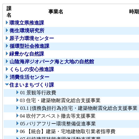
課
事業名
時期
名
環境立県推進課
衛生環境研究所
原子力環境センター
循環型社会推進課
緑豊かな自然課
山陰海岸ジオパーク海と大地の自然館
くらしの安心推進課
消費生活センター
住まいまちづくり課
01 景観等行政費
03 住宅・建築物耐震化総合支援事業
03.1 [債務負担行為]住宅・建築物耐震化総合支援事業
04 吹付アスベスト撤去等支援事業
05 バリアフリー環境整備促進事業
06 【統合】建築・宅地建物取引業者指導費