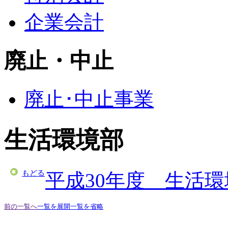
企業会計
廃止・中止
廃止･中止事業
生活環境部
もどる
平成30年度 生活
前の一覧へ
一覧を展開
一覧を省略