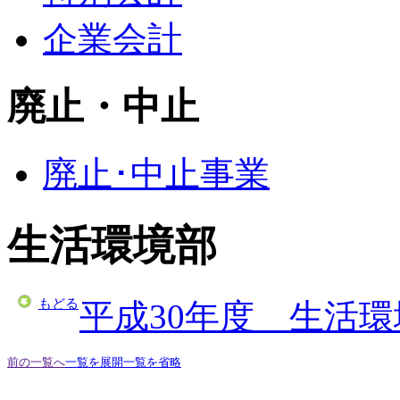
企業会計
廃止・中止
廃止･中止事業
生活環境部
もどる
平成30年度 生活
前の一覧へ
一覧を展開
一覧を省略