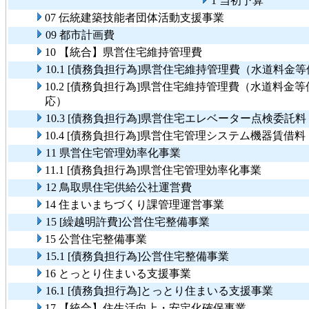
1 当初予算
07 伝統建築技能者団体活動支援事業
09 都市計画費
10 【統合】県営住宅維持管理費
10.1 [債務負担行為]県営住宅維持管理費（水道料
10.2 [債務負担行為]県営住宅維持管理費（水道料
応）
10.3 [債務負担行為]県営住宅エレベーター点検委託
10.4 [債務負担行為]県営住宅管理システム機器賃借
11 県営住宅管理効率化事業
11.1 [債務負担行為]県営住宅管理効率化事業
12 鳥取県住宅供給公社運営費
14 住まいまちづくり課管理運営事業
15 [繰越明許費]公営住宅整備事業
15 公営住宅整備事業
15.1 [債務負担行為]公営住宅整備事業
16 とっとり住まいる支援事業
16.1 [債務負担行為]とっとり住まいる支援事業
17 【統合】住生活向上・安定化確保事業