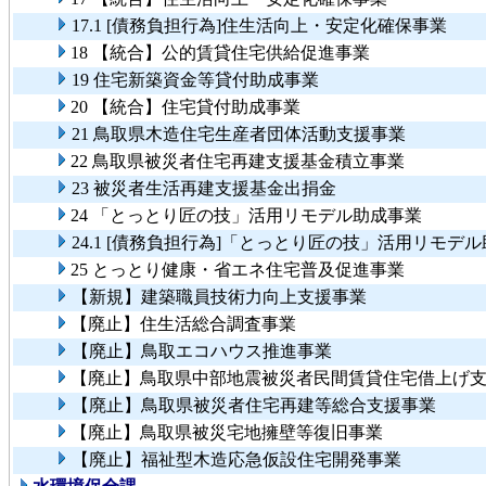
17.1 [債務負担行為]住生活向上・安定化確保事業
18 【統合】公的賃貸住宅供給促進事業
19 住宅新築資金等貸付助成事業
20 【統合】住宅貸付助成事業
21 鳥取県木造住宅生産者団体活動支援事業
22 鳥取県被災者住宅再建支援基金積立事業
23 被災者生活再建支援基金出捐金
24 「とっとり匠の技」活用リモデル助成事業
24.1 [債務負担行為]「とっとり匠の技」活用リモデ
25 とっとり健康・省エネ住宅普及促進事業
【新規】建築職員技術力向上支援事業
【廃止】住生活総合調査事業
【廃止】鳥取エコハウス推進事業
【廃止】鳥取県中部地震被災者民間賃貸住宅借上げ
【廃止】鳥取県被災者住宅再建等総合支援事業
【廃止】鳥取県被災宅地擁壁等復旧事業
【廃止】福祉型木造応急仮設住宅開発事業