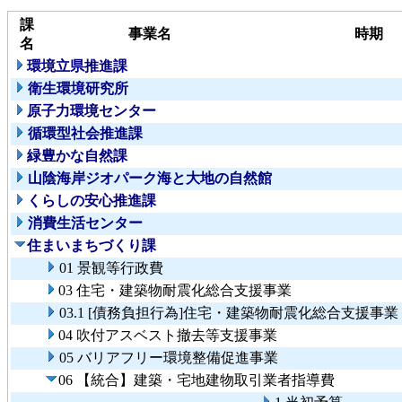
課
事業名
時期
名
環境立県推進課
衛生環境研究所
原子力環境センター
循環型社会推進課
緑豊かな自然課
山陰海岸ジオパーク海と大地の自然館
くらしの安心推進課
消費生活センター
住まいまちづくり課
01 景観等行政費
03 住宅・建築物耐震化総合支援事業
03.1 [債務負担行為]住宅・建築物耐震化総合支援事業
04 吹付アスベスト撤去等支援事業
05 バリアフリー環境整備促進事業
06 【統合】建築・宅地建物取引業者指導費