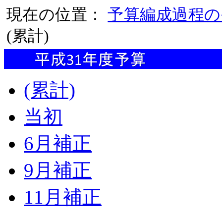
現在の位置：
予算編成過程の
(累計)
(累計)
当初
6月補正
9月補正
11月補正