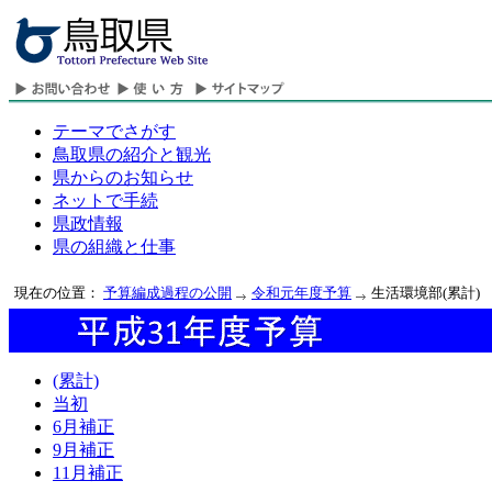
テーマでさがす
鳥取県の紹介と観光
県からのお知らせ
ネットで手続
県政情報
県の組織と仕事
現在の位置：
予算編成過程の公開
令和元年度予算
生活環境部(累計)
(累計)
当初
6月補正
9月補正
11月補正