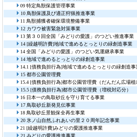
09 特定鳥獣保護管理事業
10 鳥獣保護及び適正狩猟推進事業
11 鳥獣捕獲者確保環境整備事業
12 カワウ被害緊急対策事業
13 第３０回全国「みどりの愛護」のつどい推進事業
14 [繰越明許費]地域で進めるとっとりの緑創造事業
14 全国「みどりの愛護」のつどい気運継承事業
14 地域で進めるとっとりの緑創造事業
14.1 [債務負担行為]地域で進めるとっとりの緑創
15 都市公園管理費
15.4 [債務負担行為]都市公園管理費（だんだん広場
15.5 [債務負担行為]都市公園管理費（増税対応分）
16 日本一の鳥取砂丘を守り育てる事業
17 鳥取砂丘新発見伝事業
18 鳥取砂丘景観保全再生事業
20 氷ノ山自然ふれあいの里２０周年記念事業
21 [繰越明許費]みどりの愛護推進事業
21 みどりの愛護推進事業