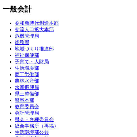
一般会計
令和新時代創造本部
交流人口拡大本部
危機管理局
総務部
地域づくり推進部
福祉保健部
子育て・人財局
生活環境部
商工労働部
農林水産部
水産振興局
県土整備部
警察本部
教育委員会
会計管理局
県会・各種委員会
総合事務所（再掲）
生活環境部公共