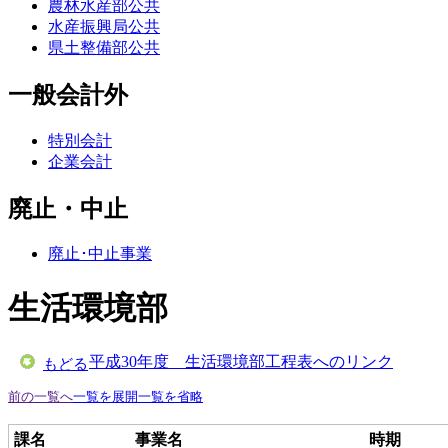
農林水産部公共
水産振興局公共
県土整備部公共
一般会計外
特別会計
企業会計
廃止・中止
廃止･中止事業
生活環境部
平成30年度 生活環境部工程表へのリンク
もどる
前の一覧へ
一覧を展開
一覧を省略
課名
事業名
時期