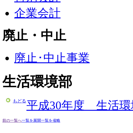
企業会計
廃止・中止
廃止･中止事業
生活環境部
もどる
平成30年度 生活
前の一覧へ
一覧を展開
一覧を省略