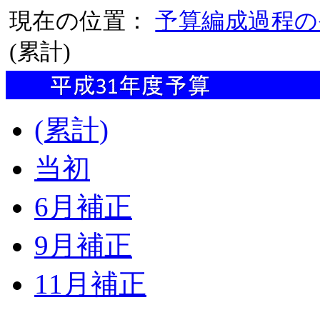
現在の位置：
予算編成過程の
(累計)
(累計)
当初
6月補正
9月補正
11月補正