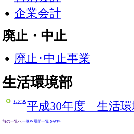
企業会計
廃止・中止
廃止･中止事業
生活環境部
もどる
平成30年度 生活
前の一覧へ
一覧を展開
一覧を省略