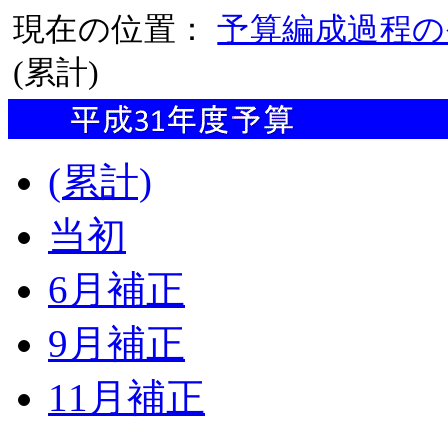
現在の位置：
予算編成過程の
(累計)
(累計)
当初
6月補正
9月補正
11月補正