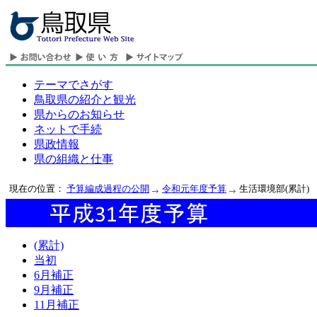
テーマでさがす
鳥取県の紹介と観光
県からのお知らせ
ネットで手続
県政情報
県の組織と仕事
現在の位置：
予算編成過程の公開
令和元年度予算
生活環境部(累計)
(累計)
当初
6月補正
9月補正
11月補正