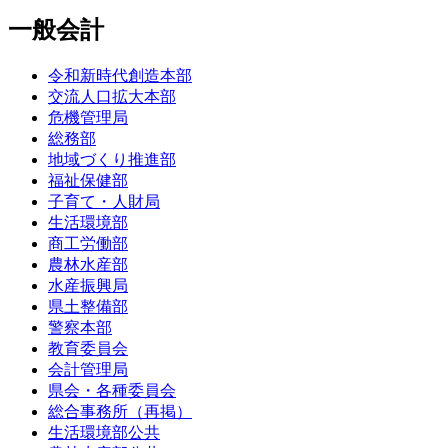
一般会計
令和新時代創造本部
交流人口拡大本部
危機管理局
総務部
地域づくり推進部
福祉保健部
子育て・人財局
生活環境部
商工労働部
農林水産部
水産振興局
県土整備部
警察本部
教育委員会
会計管理局
県会・各種委員会
総合事務所（再掲）
生活環境部公共