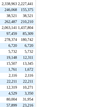
2,338,963
2,227,441
246,068
155,375
38,521
38,521
262,487
210,210
2,063,141
1,437,804
97,459
85,309
278,374
180,742
6,720
6,720
5,732
5,732
19,148
12,311
15,507
13,345
1,761
1,672
2,116
2,116
22,211
22,211
12,319
10,271
4,529
3,350
80,004
31,954
57,899
23,216