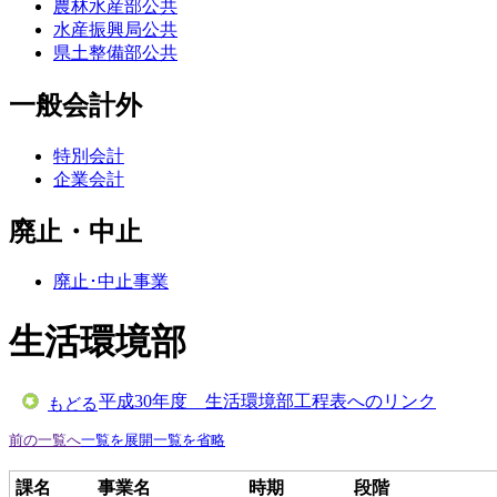
農林水産部公共
水産振興局公共
県土整備部公共
一般会計外
特別会計
企業会計
廃止・中止
廃止･中止事業
生活環境部
平成30年度 生活環境部工程表へのリンク
もどる
前の一覧へ
一覧を展開
一覧を省略
課名
事業名
時期
段階