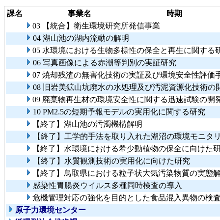
課名
事業名
時期
03 【統合】衛生環境研究所発信事業
04 湖山池の湖内流動の解明
05 水環境における生物多様性の保全と再生に関する
06 写真画像による赤潮等判別の実証研究
07 焼却残渣の無害化技術の実証及び環境安全性評価
08 旧岩美鉱山坑廃水の水処理及び汚泥資源化技術の
09 廃棄物再生材の環境安全性に関する迅速試験の
10 PM2.5の短期予報モデルの実用化に関する研究
【終了】湖山池の汚濁機構解明
【終了】工学的手法を取り入れた湖沼の環境モニタ
【終了】水環境における希少動植物の保全に向けた
【終了】水質観測技術の実用化に向けた研究
【終了】鳥取県における粒子状大気汚染物質の実態
感染性胃腸炎ウイルス多種同時検査の導入
危機管理対応の強化を目的とした食品混入異物の検
原子力環境センター