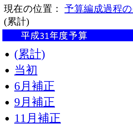
現在の位置：
予算編成過程の
(累計)
(累計)
当初
6月補正
9月補正
11月補正