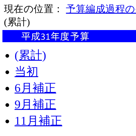
現在の位置：
予算編成過程の
(累計)
(累計)
当初
6月補正
9月補正
11月補正