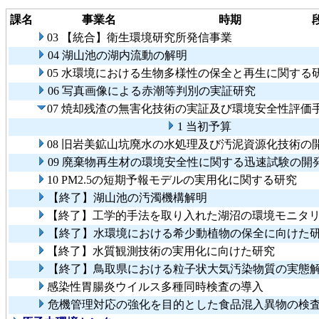
課名
事業名
時期
03 【統合】衛生環境研究所発信事業
04 湖山池の湖内流動の解明
05 水環境における生物多様性の保全と再生に関する
06 写真画像による赤潮等判別の実証研究
07 焼却残渣の無害化技術の実証及び環境安全性評価
1 当初予算
08 旧岩美鉱山坑廃水の水処理及び汚泥資源化技術の
09 廃棄物再生材の環境安全性に関する迅速試験の
10 PM2.5の短期予報モデルの実用化に関する研究
【終了】湖山池の汚濁機構解明
【終了】工学的手法を取り入れた湖沼の環境モニタ
【終了】水環境における希少動植物の保全に向けた
【終了】水質観測技術の実用化に向けた研究
【終了】鳥取県における粒子状大気汚染物質の実態
感染性胃腸炎ウイルス多種同時検査の導入
危機管理対応の強化を目的とした食品混入異物の検