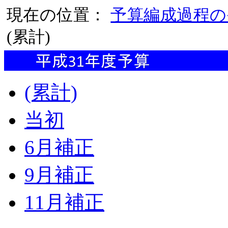
現在の位置：
予算編成過程の
(累計)
(累計)
当初
6月補正
9月補正
11月補正