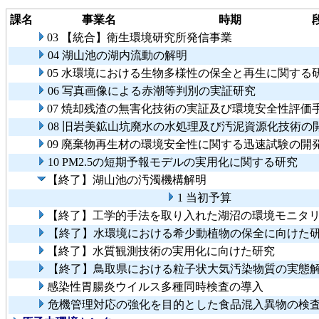
課名
事業名
時期
03 【統合】衛生環境研究所発信事業
04 湖山池の湖内流動の解明
05 水環境における生物多様性の保全と再生に関する
06 写真画像による赤潮等判別の実証研究
07 焼却残渣の無害化技術の実証及び環境安全性評価
08 旧岩美鉱山坑廃水の水処理及び汚泥資源化技術の
09 廃棄物再生材の環境安全性に関する迅速試験の
10 PM2.5の短期予報モデルの実用化に関する研究
【終了】湖山池の汚濁機構解明
1 当初予算
【終了】工学的手法を取り入れた湖沼の環境モニタ
【終了】水環境における希少動植物の保全に向けた
【終了】水質観測技術の実用化に向けた研究
【終了】鳥取県における粒子状大気汚染物質の実態
感染性胃腸炎ウイルス多種同時検査の導入
危機管理対応の強化を目的とした食品混入異物の検