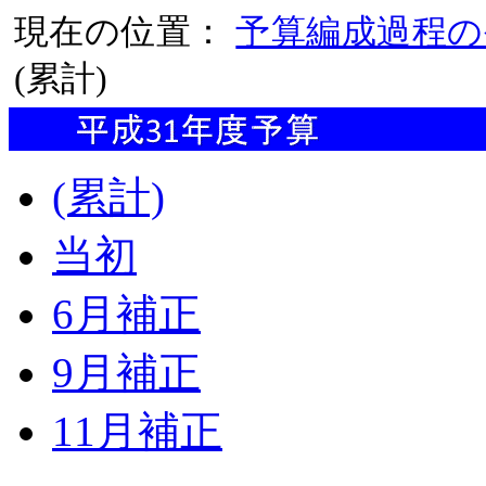
現在の位置：
予算編成過程の
(累計)
(累計)
当初
6月補正
9月補正
11月補正