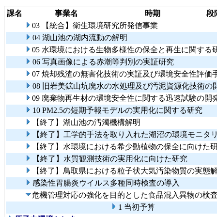
課名
事業名
時期
段
03 【統合】衛生環境研究所発信事業
04 湖山池の湖内流動の解明
05 水環境における生物多様性の保全と再生に関する
06 写真画像による赤潮等判別の実証研究
07 焼却残渣の無害化技術の実証及び環境安全性評価
08 旧岩美鉱山坑廃水の水処理及び汚泥資源化技術の
09 廃棄物再生材の環境安全性に関する迅速試験の
10 PM2.5の短期予報モデルの実用化に関する研究
【終了】湖山池の汚濁機構解明
【終了】工学的手法を取り入れた湖沼の環境モニタ
【終了】水環境における希少動植物の保全に向けた
【終了】水質観測技術の実用化に向けた研究
【終了】鳥取県における粒子状大気汚染物質の実態
感染性胃腸炎ウイルス多種同時検査の導入
危機管理対応の強化を目的とした食品混入異物の検
1 当初予算