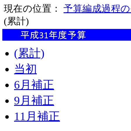
現在の位置：
予算編成過程の
(累計)
(累計)
当初
6月補正
9月補正
11月補正