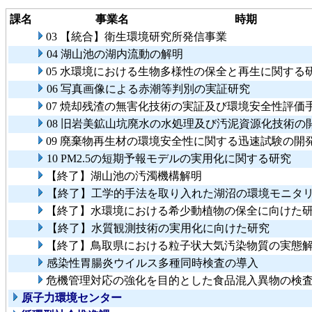
課名
事業名
時期
03 【統合】衛生環境研究所発信事業
04 湖山池の湖内流動の解明
05 水環境における生物多様性の保全と再生に関する
06 写真画像による赤潮等判別の実証研究
07 焼却残渣の無害化技術の実証及び環境安全性評価
08 旧岩美鉱山坑廃水の水処理及び汚泥資源化技術の
09 廃棄物再生材の環境安全性に関する迅速試験の
10 PM2.5の短期予報モデルの実用化に関する研究
【終了】湖山池の汚濁機構解明
【終了】工学的手法を取り入れた湖沼の環境モニタ
【終了】水環境における希少動植物の保全に向けた
【終了】水質観測技術の実用化に向けた研究
【終了】鳥取県における粒子状大気汚染物質の実態
感染性胃腸炎ウイルス多種同時検査の導入
危機管理対応の強化を目的とした食品混入異物の検
原子力環境センター