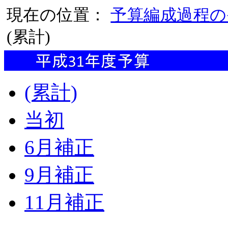
現在の位置：
予算編成過程の
(累計)
(累計)
当初
6月補正
9月補正
11月補正