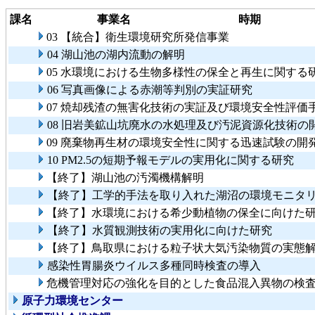
課名
事業名
時期
03 【統合】衛生環境研究所発信事業
04 湖山池の湖内流動の解明
05 水環境における生物多様性の保全と再生に関する
06 写真画像による赤潮等判別の実証研究
07 焼却残渣の無害化技術の実証及び環境安全性評価
08 旧岩美鉱山坑廃水の水処理及び汚泥資源化技術の
09 廃棄物再生材の環境安全性に関する迅速試験の
10 PM2.5の短期予報モデルの実用化に関する研究
【終了】湖山池の汚濁機構解明
【終了】工学的手法を取り入れた湖沼の環境モニタ
【終了】水環境における希少動植物の保全に向けた
【終了】水質観測技術の実用化に向けた研究
【終了】鳥取県における粒子状大気汚染物質の実態
感染性胃腸炎ウイルス多種同時検査の導入
危機管理対応の強化を目的とした食品混入異物の検
原子力環境センター