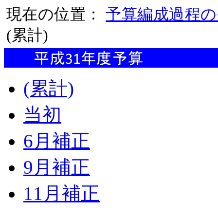
現在の位置：
予算編成過程の
(累計)
(累計)
当初
6月補正
9月補正
11月補正