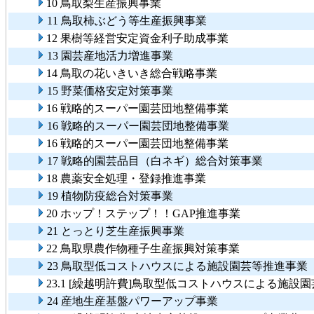
10 鳥取梨生産振興事業
11 鳥取柿ぶどう等生産振興事業
12 果樹等経営安定資金利子助成事業
13 園芸産地活力増進事業
14 鳥取の花いきいき総合戦略事業
15 野菜価格安定対策事業
16 戦略的スーパー園芸団地整備事業
16 戦略的スーパー園芸団地整備事業
16 戦略的スーパー園芸団地整備事業
17 戦略的園芸品目（白ネギ）総合対策事業
18 農薬安全処理・登録推進事業
19 植物防疫総合対策事業
20 ホップ！ステップ！！GAP推進事業
21 とっとり芝生産振興事業
22 鳥取県農作物種子生産振興対策事業
23 鳥取型低コストハウスによる施設園芸等推進事業
23.1 [繰越明許費]鳥取型低コストハウスによる施設
24 産地生産基盤パワーアップ事業