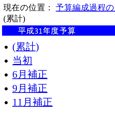
現在の位置：
予算編成過程の
(累計)
(累計)
当初
6月補正
9月補正
11月補正