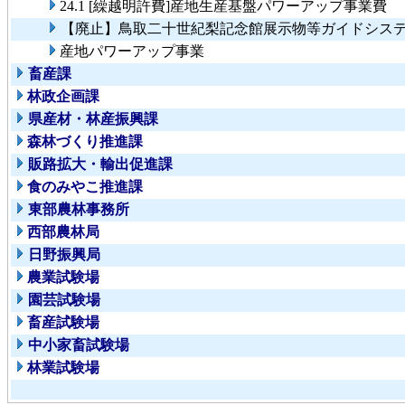
24.1 [繰越明許費]産地生産基盤パワーアップ事業費
【廃止】鳥取二十世紀梨記念館展示物等ガイドシス
産地パワーアップ事業
畜産課
林政企画課
県産材・林産振興課
森林づくり推進課
販路拡大・輸出促進課
食のみやこ推進課
東部農林事務所
西部農林局
日野振興局
農業試験場
園芸試験場
畜産試験場
中小家畜試験場
林業試験場