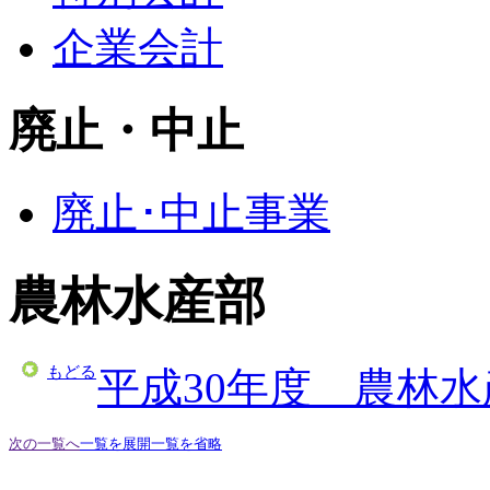
企業会計
廃止・中止
廃止･中止事業
農林水産部
もどる
平成30年度 農林
次の一覧へ
一覧を展開
一覧を省略