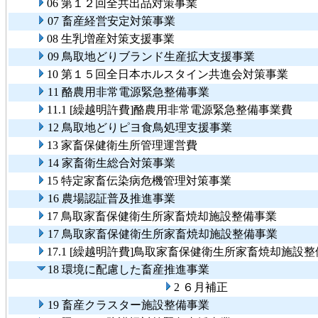
06 第１２回全共出品対策事業
07 畜産経営安定対策事業
08 生乳増産対策支援事業
09 鳥取地どりブランド生産拡大支援事業
10 第１５回全日本ホルスタイン共進会対策事業
11 酪農用非常電源緊急整備事業
11.1 [繰越明許費]酪農用非常電源緊急整備事業費
12 鳥取地どりピヨ食鳥処理支援事業
13 家畜保健衛生所管理運営費
14 家畜衛生総合対策事業
15 特定家畜伝染病危機管理対策事業
16 農場認証普及推進事業
17 鳥取家畜保健衛生所家畜焼却施設整備事業
17 鳥取家畜保健衛生所家畜焼却施設整備事業
17.1 [繰越明許費]鳥取家畜保健衛生所家畜焼却施設
18 環境に配慮した畜産推進事業
2 ６月補正
19 畜産クラスター施設整備事業