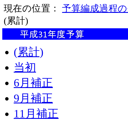
現在の位置：
予算編成過程の
(累計)
(累計)
当初
6月補正
9月補正
11月補正