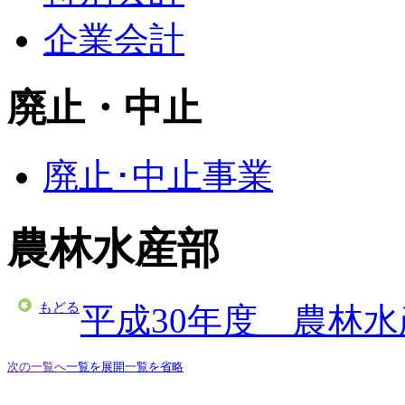
企業会計
廃止・中止
廃止･中止事業
農林水産部
もどる
平成30年度 農林
次の一覧へ
一覧を展開
一覧を省略