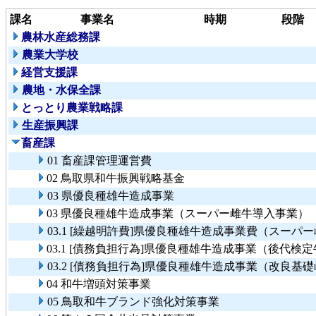
課名
事業名
時期
段階
農林水産総務課
農業大学校
経営支援課
農地・水保全課
とっとり農業戦略課
生産振興課
畜産課
01 畜産課管理運営費
02 鳥取県和牛振興戦略基金
03 県優良種雄牛造成事業
03 県優良種雄牛造成事業（スーパー雌牛導入事業）
03.1 [繰越明許費]県優良種雄牛造成事業費（スーパ
03.1 [債務負担行為]県優良種雄牛造成事業（後代検
03.2 [債務負担行為]県優良種雄牛造成事業（改良基
04 和牛増頭対策事業
05 鳥取和牛ブランド強化対策事業