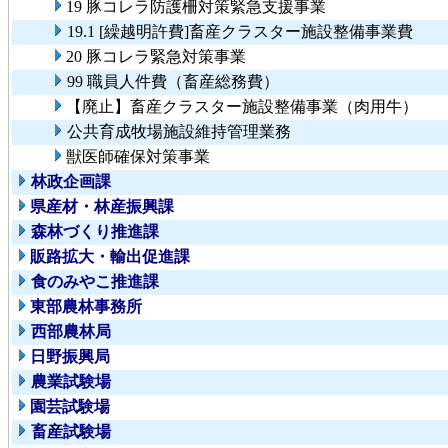
19 豚コレラ防護柵対策緊急支援事業
19.1 [繰越明許費]畜産クラスター施設整備事業費
20 豚コレラ緊急対策事業
99 職員人件費（畜産総務費）
【廃止】畜産クラスター施設整備事業（肉用牛）
公共育成牧場施設維持管理業務
獣医師確保対策事業
林政企画課
県産材・林産振興課
森林づくり推進課
販路拡大・輸出促進課
食のみやこ推進課
東部農林事務所
西部農林局
日野振興局
農業試験場
園芸試験場
畜産試験場