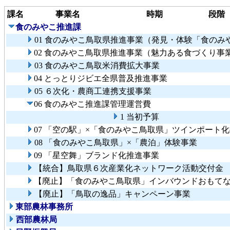
課名
事業名
時期
段階
食のみやこ推進課
01 食のみやこ鳥取県推進事業（発見・体験「食のみ
02 食のみやこ鳥取県推進事業（魅力ある食づくり事
03 食のみやこ鳥取米消費拡大事業
04 とっとりジビエ全県普及推進事業
05 ６次化・農商工連携支援事業
06 食のみやこ推進課管理運営費
1 当初予算
07 「空の駅」×「食のみやこ鳥取県」ツインポート
08 「食のみやこ鳥取県」×「農泊」体験事業
09 「星空舞」ブランド化推進事業
【統合】鳥取県６次産業化ネットワーク活動交付金
【廃止】「食のみやこ鳥取県」インバウンドおもて
【廃止】「鳥取の逸品」キャンペーン事業
東部農林事務所
西部農林局