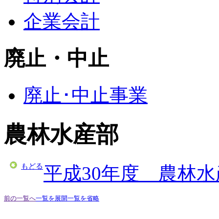
企業会計
廃止・中止
廃止･中止事業
農林水産部
もどる
平成30年度 農林
前の一覧へ
一覧を展開
一覧を省略