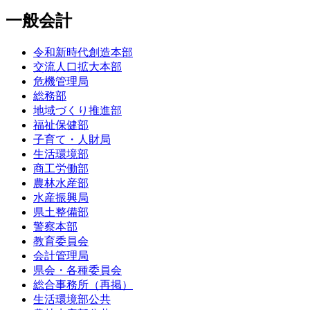
一般会計
令和新時代創造本部
交流人口拡大本部
危機管理局
総務部
地域づくり推進部
福祉保健部
子育て・人財局
生活環境部
商工労働部
農林水産部
水産振興局
県土整備部
警察本部
教育委員会
会計管理局
県会・各種委員会
総合事務所（再掲）
生活環境部公共