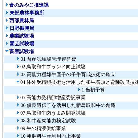
食のみやこ推進課
東部農林事務所
西部農林局
日野振興局
農業試験場
園芸試験場
畜産試験場
01 畜産試験場管理運営費
02 鳥取和牛ブランド向上試験
03 高能力種雄牛産子の子牛育成技術の確立
04 体外受精卵技術を活用した和牛増頭と育種改良技
1 当初予算
05 高能力受精卵増産委託事業
06 優良遺伝子を活用した新鳥取和牛の創造
07 鳥取和牛肉うまみ開発試験
08 和牛産肉能力検定試験
09 牛の精液供給事業
10 粗飼料生産利用向上事業