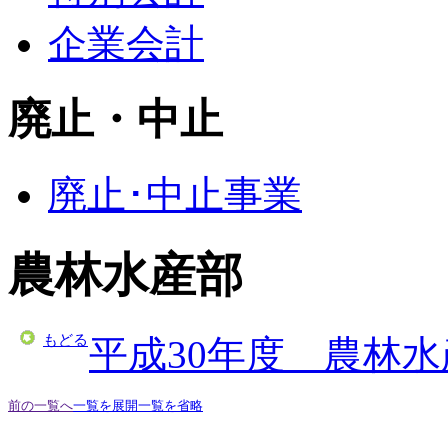
企業会計
廃止・中止
廃止･中止事業
農林水産部
もどる
平成30年度 農林
前の一覧へ
一覧を展開
一覧を省略