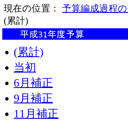
現在の位置：
予算編成過程の
(累計)
(累計)
当初
6月補正
9月補正
11月補正