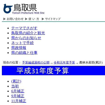
テーマでさがす
鳥取県の紹介と観光
県からのお知らせ
ネットで手続
県政情報
県の組織と仕事
現在の位置：
予算編成過程の公開
令和元年度予算
農林水産部(累計)
(累計)
当初
6月補正
9月補正
11月補正