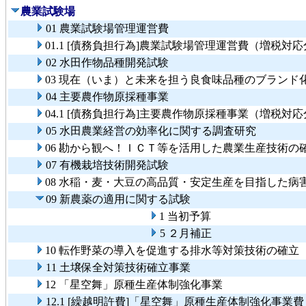
農業試験場
01 農業試験場管理運営費
01.1 [債務負担行為]農業試験場管理運営費（増税対
02 水田作物品種開発試験
03 現在（いま）と未来を担う良食味品種のブランド
04 主要農作物原採種事業
04.1 [債務負担行為]主要農作物原採種事業（増税対
05 水田農業経営の効率化に関する調査研究
06 勘から観へ！ＩＣＴ等を活用した農業生産技術の
07 有機栽培技術開発試験
08 水稲・麦・大豆の高品質・安定生産を目指した病
09 新農薬の適用に関する試験
1 当初予算
5 ２月補正
10 転作野菜の導入を促進する排水等対策技術の確立
11 土壌保全対策技術確立事業
12 「星空舞」原種生産体制強化事業
12.1 [繰越明許費]「星空舞」原種生産体制強化事業費