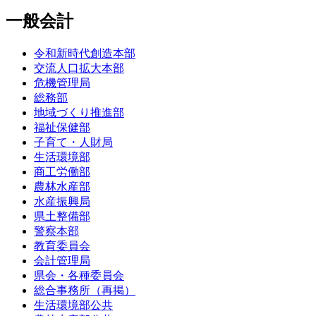
一般会計
令和新時代創造本部
交流人口拡大本部
危機管理局
総務部
地域づくり推進部
福祉保健部
子育て・人財局
生活環境部
商工労働部
農林水産部
水産振興局
県土整備部
警察本部
教育委員会
会計管理局
県会・各種委員会
総合事務所（再掲）
生活環境部公共