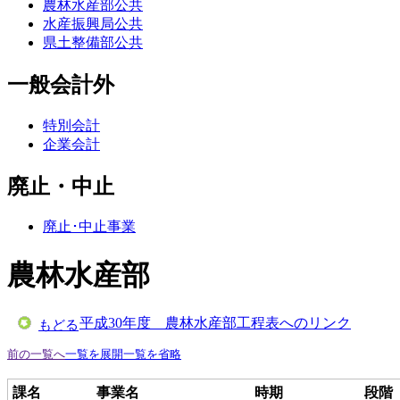
農林水産部公共
水産振興局公共
県土整備部公共
一般会計外
特別会計
企業会計
廃止・中止
廃止･中止事業
農林水産部
平成30年度 農林水産部工程表へのリンク
もどる
前の一覧へ
一覧を展開
一覧を省略
課名
事業名
時期
段階