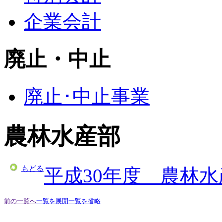
企業会計
廃止・中止
廃止･中止事業
農林水産部
もどる
平成30年度 農林
前の一覧へ
一覧を展開
一覧を省略