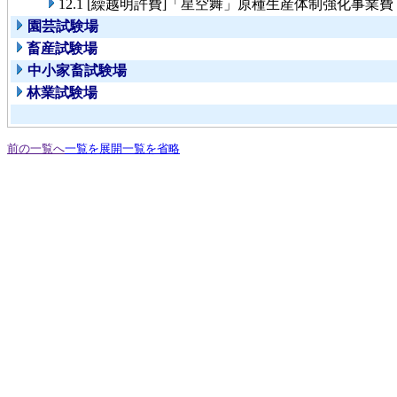
12.1 [繰越明許費]「星空舞」原種生産体制強化事業費
園芸試験場
畜産試験場
中小家畜試験場
林業試験場
前の一覧へ
一覧を展開
一覧を省略