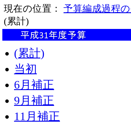
現在の位置：
予算編成過程の
(累計)
(累計)
当初
6月補正
9月補正
11月補正