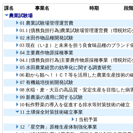
課名
事業名
時期
段
農業試験場
01 農業試験場管理運営費
01.1 [債務負担行為]農業試験場管理運営費（増税対
02 水田作物品種開発試験
03 現在（いま）と未来を担う良食味品種のブランド
04 主要農作物原採種事業
04.1 [債務負担行為]主要農作物原採種事業（増税対
05 水田農業経営の効率化に関する調査研究
06 勘から観へ！ＩＣＴ等を活用した農業生産技術の
07 有機栽培技術開発試験
08 水稲・麦・大豆の高品質・安定生産を目指した病
09 新農薬の適用に関する試験
10 転作野菜の導入を促進する排水等対策技術の確立
11 土壌保全対策技術確立事業
1 当初予算
12 「星空舞」原種生産体制強化事業