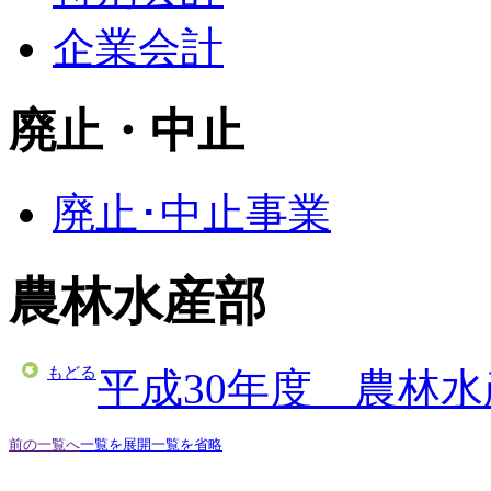
企業会計
廃止・中止
廃止･中止事業
農林水産部
もどる
平成30年度 農林
前の一覧へ
一覧を展開
一覧を省略