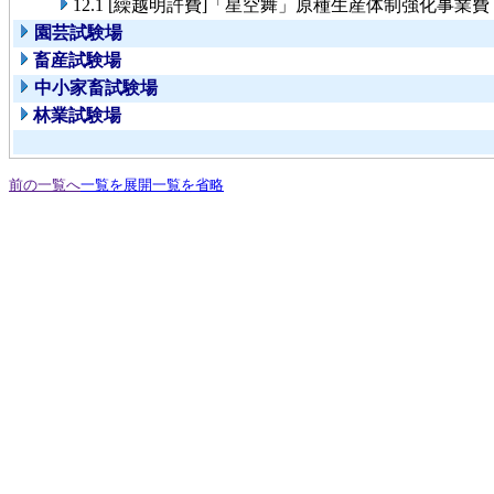
12.1 [繰越明許費]「星空舞」原種生産体制強化事業費
園芸試験場
畜産試験場
中小家畜試験場
林業試験場
前の一覧へ
一覧を展開
一覧を省略