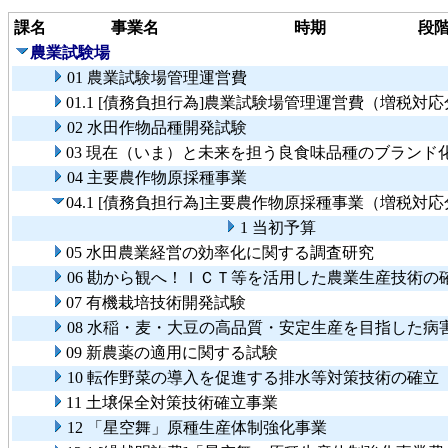
課名
事業名
時期
段
農業試験場
01 農業試験場管理運営費
01.1 [債務負担行為]農業試験場管理運営費（増税対
02 水田作物品種開発試験
03 現在（いま）と未来を担う良食味品種のブランド
04 主要農作物原採種事業
04.1 [債務負担行為]主要農作物原採種事業（増税対
1 当初予算
05 水田農業経営の効率化に関する調査研究
06 勘から観へ！ＩＣＴ等を活用した農業生産技術の
07 有機栽培技術開発試験
08 水稲・麦・大豆の高品質・安定生産を目指した病
09 新農薬の適用に関する試験
10 転作野菜の導入を促進する排水等対策技術の確立
11 土壌保全対策技術確立事業
12 「星空舞」原種生産体制強化事業