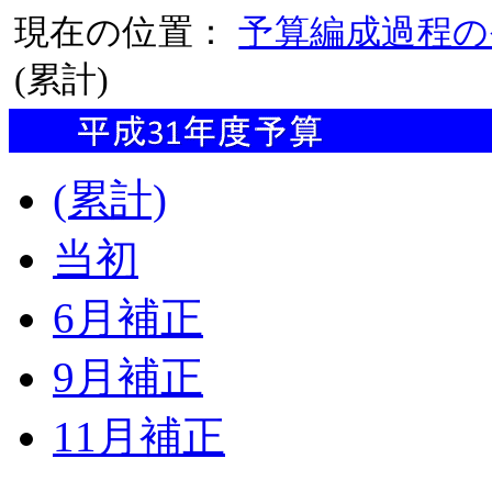
現在の位置：
予算編成過程の
(累計)
(累計)
当初
6月補正
9月補正
11月補正